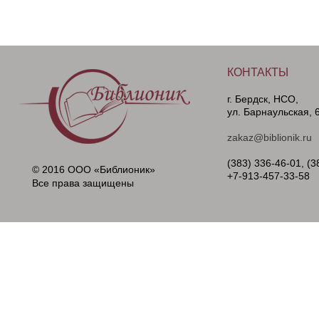
КОНТАКТЫ
г. Бердск, НСО,
ул. Барнаульская, 
zakaz@biblionik.ru
(383) 336-46-01, (3
© 2016 ООО «Библионик»
+7-913-457-33-58
Все права защищены