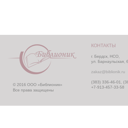
КОНТАКТЫ
г. Бердск, НСО,
ул. Барнаульская, 
zakaz@biblionik.ru
(383) 336-46-01, (3
© 2016 ООО «Библионик»
+7-913-457-33-58
Все права защищены