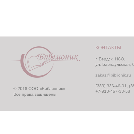
КОНТАКТЫ
г. Бердск, НСО,
ул. Барнаульская, 
zakaz@biblionik.ru
(383) 336-46-01, (3
© 2016 ООО «Библионик»
+7-913-457-33-58
Все права защищены