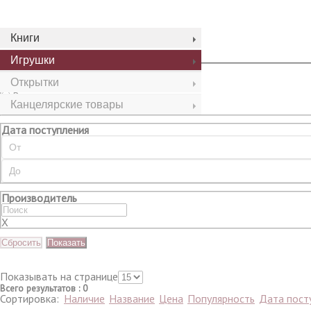
Сбросить
Показать
Книги
Игрушки
Наличие
Открытки
Все
В наличии
Канцелярские товары
Нет в наличии
Дата поступления
Производитель
X
Сбросить
Показать
Показывать на странице
Всего результатов
:
0
Сортировка:
Наличие
Название
Цена
Популярность
Дата пост