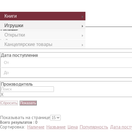
Сбросить
Показать
Книги
Игрушки
Наличие
Открытки
Все
В наличии
Канцелярские товары
Нет в наличии
Дата поступления
Производитель
X
Сбросить
Показать
Показывать на странице
Всего результатов
:
0
Сортировка:
Наличие
Название
Цена
Популярность
Дата пост