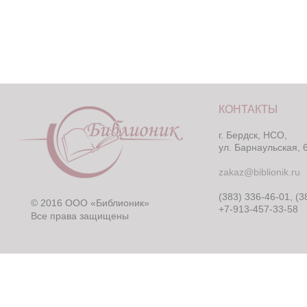
КОНТАКТЫ
г. Бердск, НСО,
ул. Барнаульская, 
zakaz@biblionik.ru
(383) 336-46-01, (3
© 2016 ООО «Библионик»
+7-913-457-33-58
Все права защищены