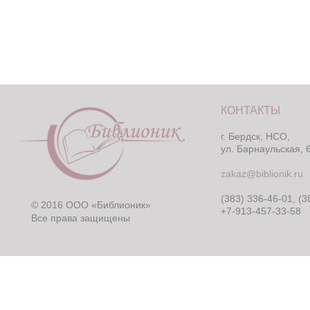
КОНТАКТЫ
г. Бердск, НСО,
ул. Барнаульская, 
zakaz@biblionik.ru
(383) 336-46-01, (3
© 2016 ООО «Библионик»
+7-913-457-33-58
Все права защищены