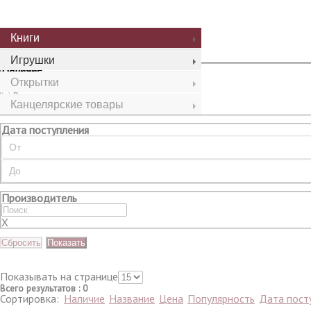
Сбросить
Показать
Книги
Игрушки
Наличие
Открытки
Все
В наличии
Канцелярские товары
Нет в наличии
Дата поступления
Производитель
X
Сбросить
Показать
Показывать на странице
Всего результатов
:
0
Сортировка:
Наличие
Название
Цена
Популярность
Дата пост