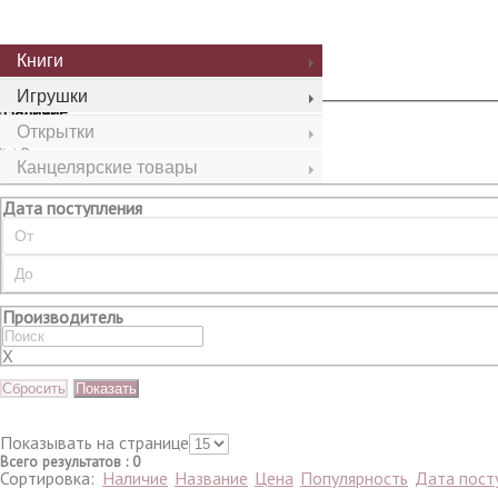
Сбросить
Показать
Книги
Игрушки
Наличие
Открытки
Все
В наличии
Канцелярские товары
Нет в наличии
Дата поступления
Производитель
X
Сбросить
Показать
Показывать на странице
Всего результатов
:
0
Сортировка:
Наличие
Название
Цена
Популярность
Дата пост