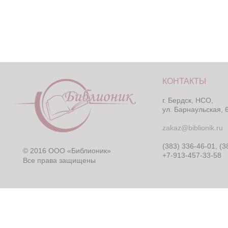
КОНТАКТЫ
г. Бердск, НСО,
ул. Барнаульская, 
zakaz@biblionik.ru
(383) 336-46-01, (3
© 2016 ООО «Библионик»
+7-913-457-33-58
Все права защищены